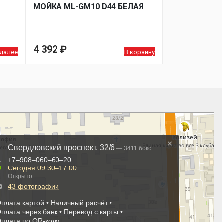
МОЙКA ML-GM10 D44 БЕЛАЯ
4 392
₽
 далее
В корзину