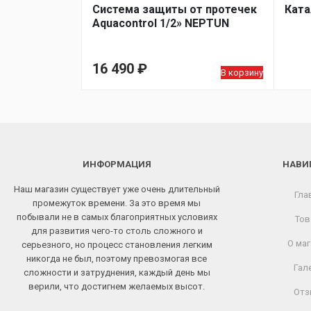
Система защиты от протечек
Ката
Aquacontrol 1/2» NEPTUN
16 490
₽
В корзину
ИНФОРМАЦИЯ
НАВИ
Наш магазин существует уже очень длительный
Гла
промежуток времени. За это время мы
побывали не в самых благоприятных условиях
Тов
для развития чего-то столь сложного и
О маг
серьезного, но процесс становления легким
никогда не был, поэтому превозмогая все
Гал
сложности и затруднения, каждый день мы
верили, что достигнем желаемых высот.
Отз