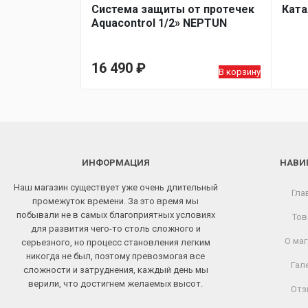
Система защиты от протечек
Ката
Aquacontrol 1/2» NEPTUN
16 490
₽
В корзину
ИНФОРМАЦИЯ
НАВИ
Наш магазин существует уже очень длительный
Гла
промежуток времени. За это время мы
побывали не в самых благоприятных условиях
Тов
для развития чего-то столь сложного и
О маг
серьезного, но процесс становления легким
никогда не был, поэтому превозмогая все
Гал
сложности и затруднения, каждый день мы
верили, что достигнем желаемых высот.
Отз