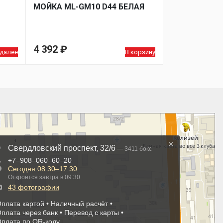
МОЙКA ML-GM10 D44 БЕЛАЯ
4 392
₽
 далее
В корзину