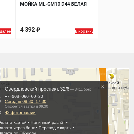
МОЙКA ML-GM10 D44 БЕЛАЯ
4 392
₽
 далее
В корзину