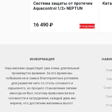
Система защиты от протечек
Ката
Aquacontrol 1/2» NEPTUN
16 490
₽
В корзину
ИНФОРМАЦИЯ
НАВИ
Наш магазин существует уже очень длительный
Гла
промежуток времени. За это время мы
побывали не в самых благоприятных условиях
Тов
для развития чего-то столь сложного и
О маг
серьезного, но процесс становления легким
никогда не был, поэтому превозмогая все
Гал
сложности и затруднения, каждый день мы
верили, что достигнем желаемых высот.
Отз