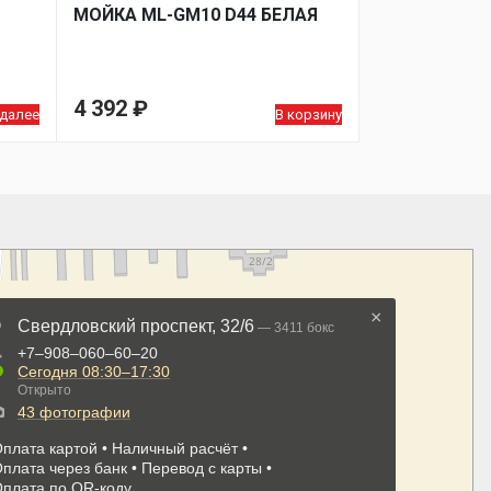
МОЙКA ML-GM10 D44 БЕЛАЯ
4 392
₽
 далее
В корзину