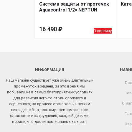
Система защиты от протечек
Ката
Aquacontrol 1/2» NEPTUN
16 490
₽
В корзину
ИНФОРМАЦИЯ
НАВИ
Наш магазин существует уже очень длительный
Гла
промежуток времени. За это время мы
побывали не в самых благоприятных условиях
Тов
для развития чего-то столь сложного и
О маг
серьезного, но процесс становления легким
никогда не был, поэтому превозмогая все
Гал
сложности и затруднения, каждый день мы
верили, что достигнем желаемых высот.
Отз