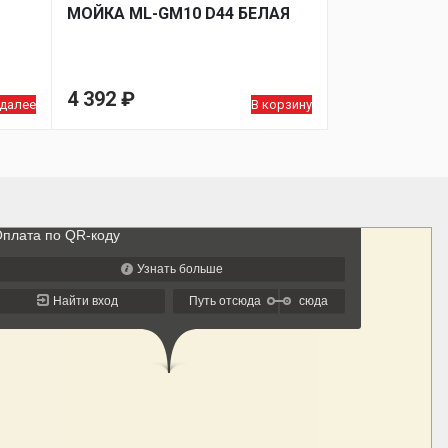
МОЙКA ML-GM10 D44 БЕЛАЯ
4 392
₽
 далее
В корзину