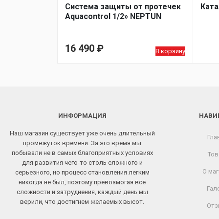
Система защиты от протечек
Ката
Aquacontrol 1/2» NEPTUN
16 490
₽
В корзину
ИНФОРМАЦИЯ
НАВИ
Наш магазин существует уже очень длительный
Гла
промежуток времени. За это время мы
побывали не в самых благоприятных условиях
Тов
для развития чего-то столь сложного и
О маг
серьезного, но процесс становления легким
никогда не был, поэтому превозмогая все
Гал
сложности и затруднения, каждый день мы
верили, что достигнем желаемых высот.
Отз