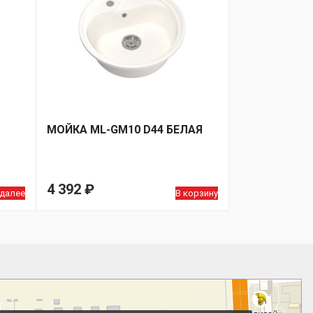
МОЙКA ML-GM10 D44 БЕЛАЯ
4 392
₽
 далее
В корзину