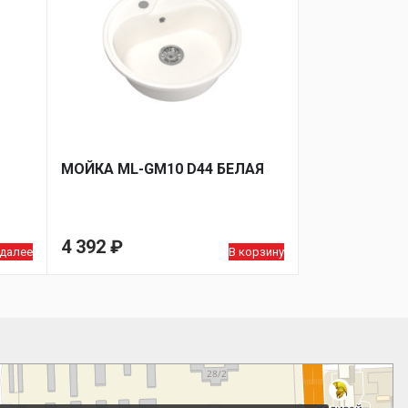
МОЙКA ML-GM10 D44 БЕЛАЯ
4 392
₽
 далее
В корзину