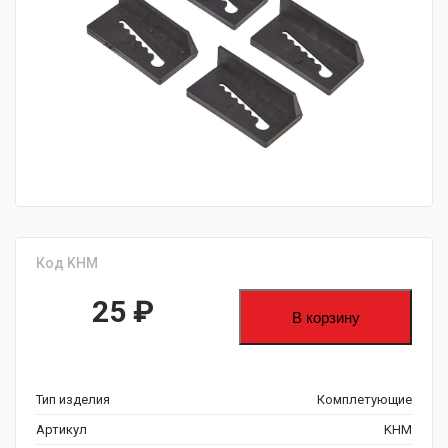
fijpawfioawjf
Код KHM
25
₽
В корзину
Тип изделия
Комплетующие
Артикул
KHM