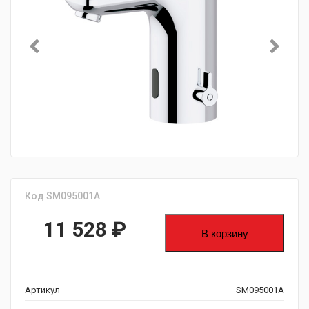
Код SM095001A
11 528
₽
В корзину
Артикул
SM095001A