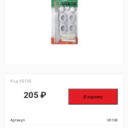
fijpawfioawjf
Код VR13B
205
₽
В корзину
Артикул
VR13B