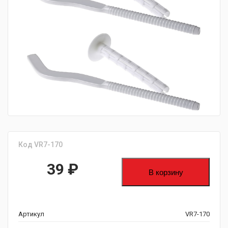
fijpawfioawjf
Код VR7-170
39
₽
В корзину
Артикул
VR7-170