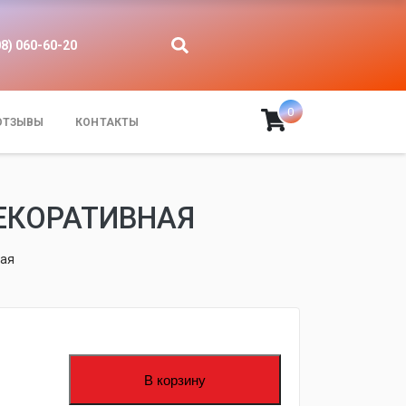
08) 060-60-20
0
ОТЗЫВЫ
КОНТАКТЫ
ДЕКОРАТИВНАЯ
ная
fijpawfioawjf
В корзину