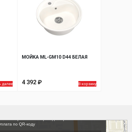
МОЙКA ML-GM10 D44 БЕЛАЯ
4 392
₽
ь далее
В корзину