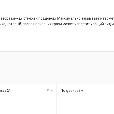
азора между стеной и поддоном. Максимально закрывает и гермети
ка, который, после налипания грязи может испортить общий вид и
аказ
Код
Под заказ