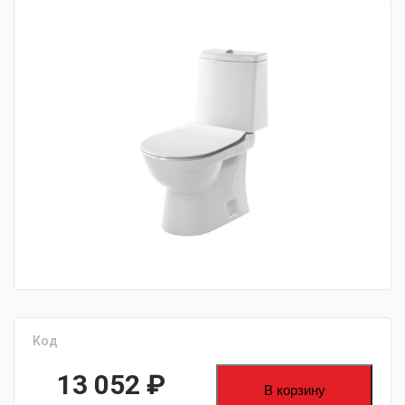
fijpawfioawjf
Код
13 052
₽
В корзину