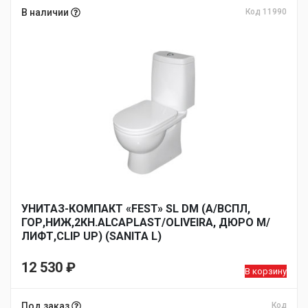
В наличии
Код 11990
УНИТАЗ-КОМПАКТ «FEST» SL DM (А/ВСПЛ,
ГОР,НИЖ,2КН.ALCAPLAST/OLIVEIRA, ДЮРО М/
ЛИФТ,CLIP UP) (SANITA L)
12 530
₽
В корзину
Под заказ
Код