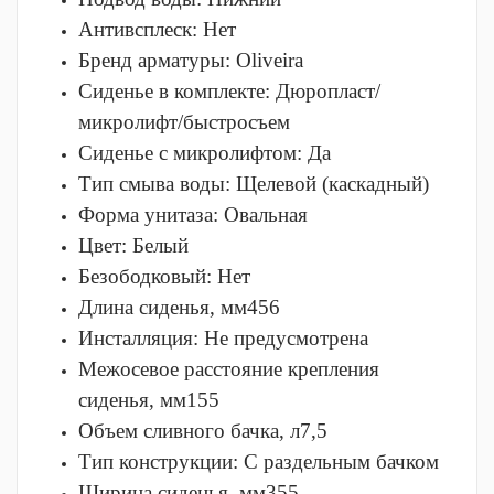
Антивсплеск:
Нет
Бренд арматуры:
Oliveira
Сиденье в комплекте:
Дюропласт/
микролифт/быстросъем
Сиденье с микролифтом:
Да
Тип смыва воды:
Щелевой (каскадный)
Форма унитаза:
Овальная
Цвет:
Белый
Безободковый:
Нет
Длина сиденья, мм
456
Инсталляция:
Не предусмотрена
Межосевое расстояние крепления
сиденья, мм
155
Объем сливного бачка, л
7,5
Тип конструкции:
С раздельным бачком
Ширина сиденья, мм
355