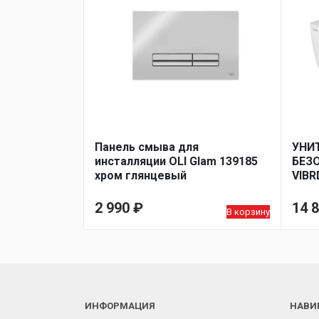
Панель смыва для
УНИ
инсталляции OLI Glam 139185
БЕЗ
хром глянцевый
VIBR
ДЮР
2 990
₽
14 
В корзину
ИНФОРМАЦИЯ
НАВИ