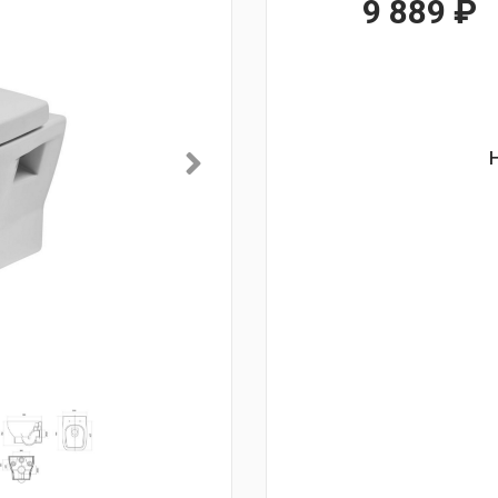
9 889
₽