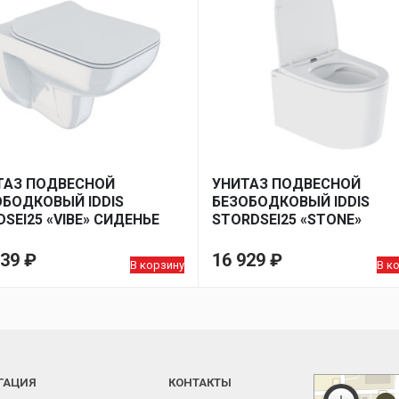
ТАЗ ПОДВЕСНОЙ
УНИТАЗ ПОДВЕСНОЙ
ОБОДКОВЫЙ IDDIS
БЕЗОБОДКОВЫЙ IDDIS
DSEI25 «VIBE» СИДЕНЬЕ
STORDSEI25 «STONE»
ОПЛАСТ, МИКРОЛИФТ
СИДЕНЬЕ ДЮРОПЛАСТ,
МИКРОЛИФТ
839
₽
16 929
₽
В корзину
В к
ГАЦИЯ
КОНТАКТЫ