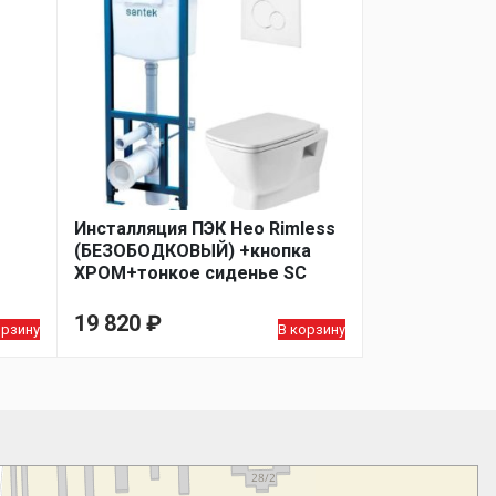
Инсталляция ПЭК Нео Rimless
(БЕЗОБОДКОВЫЙ) +кнопка
ХРОМ+тонкое сиденье SC
1WH501758
19 820
₽
орзину
В корзину