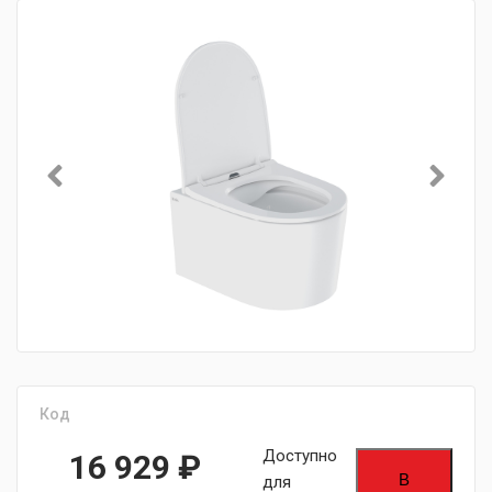
Код
Доступно
16 929
₽
В
для