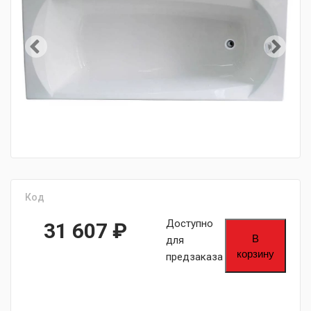
Код
Доступно
31 607
₽
В
для
корзину
предзаказа