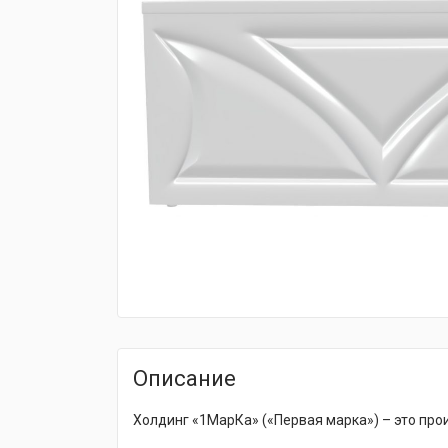
fijpawfioawjf
Описание
Холдинг «1МарКа» («Первая марка») – это про