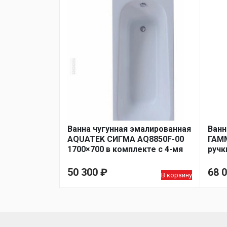
Ванна чугунная эмалированная
Ванн
AQUATEK СИГМА AQ8850F-00
ГАММ
1700×700 в комплекте с 4-мя
ручк
ножками
50 300
₽
68 
В корзину