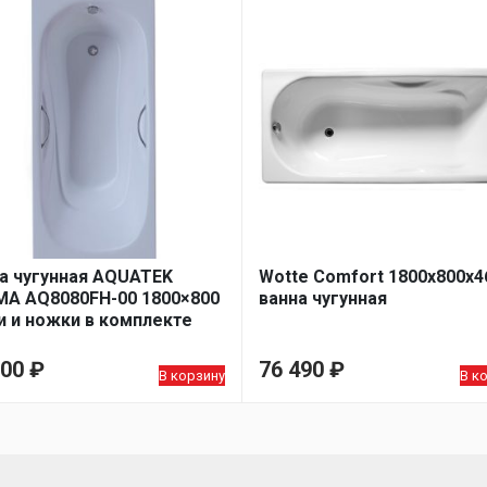
а чугунная AQUATEK
Wotte Comfort 1800х800х4
А AQ8080FH-00 1800×800
ванна чугунная
и и ножки в комплекте
000
₽
76 490
₽
В корзину
В к