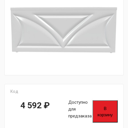
fijpawfioawjf
Код
Доступно
4 592
₽
В
для
корзину
предзаказа