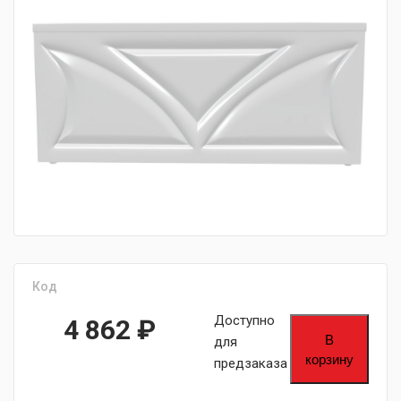
fijpawfioawjf
Код
Доступно
4 862
₽
В
для
корзину
предзаказа