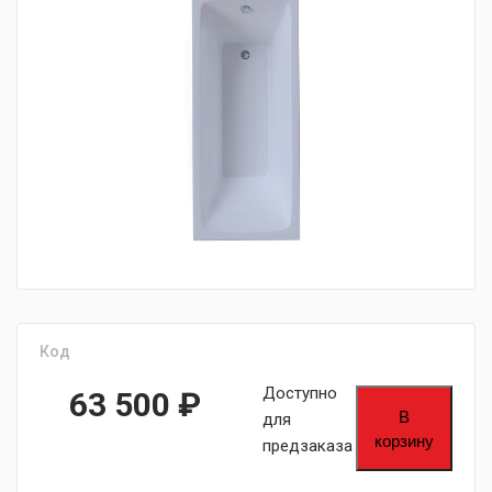
fijpawfioawjf
Код
Доступно
63 500
₽
В
для
корзину
предзаказа