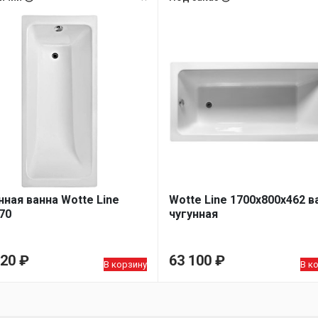
нная ванна Wotte Line
Wotte Line 1700х800х462 в
70
чугунная
820
₽
63 100
₽
В корзину
В к