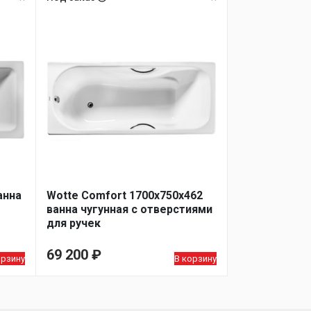
анна
Wotte Comfort 1700х750х462
ванна чугунная c отверстиями
для ручек
69 200
₽
орзину
В корзину