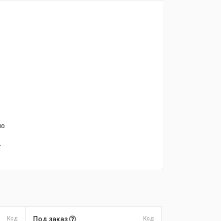
но
т
Код
Под заказ
Код