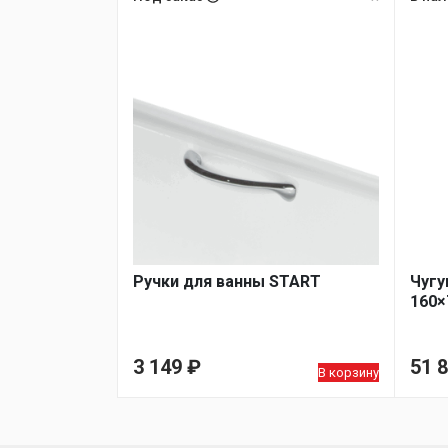
Ручки для ванны START
Чугу
160×
3 149
₽
51 
В корзину