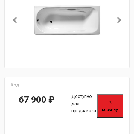
Код
Доступно
67 900
₽
В
для
корзину
предзаказа