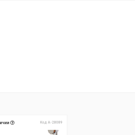
личии
Код А-28089