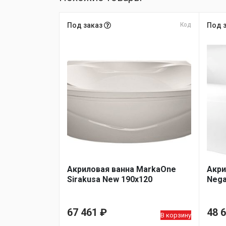
Под заказ
Код
Под 
Акриловая ванна MarkaOne
Акри
Sirakusa New 190х120
Nega
67 461
₽
48 
В корзину