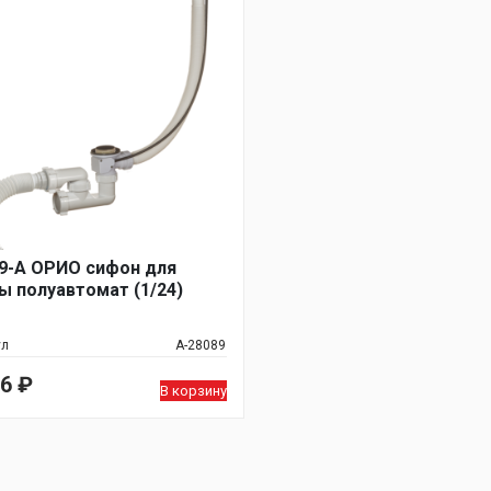
9-А ОРИО сифон для
ы полуавтомат (1/24)
ул
А-28089
56
₽
В корзину