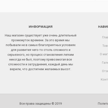
ИНФОРМАЦИЯ
НАВИ
Наш магазин существует уже очень длительный
Гла
промежуток времени. За это время мы
побывали не в самых благоприятных условиях
Тов
для развития чего-то столь сложного и
О маг
серьезного, но процесс становления легким
никогда не был, поэтому превозмогая все
Гал
сложности и затруднения, каждый день мы
верили, что достигнем желаемых высот.
Отз
Конт
Все права защищены © 2019
Полит