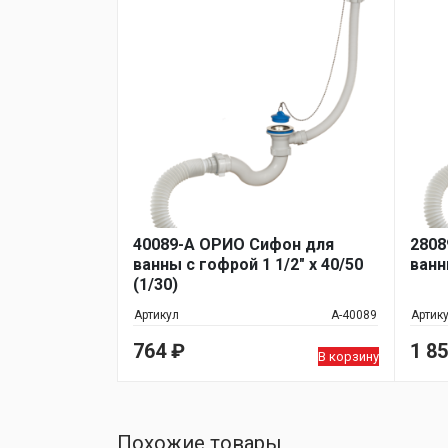
40089-А ОРИО Сифон для
2808
ванны с гофрой 1 1/2" х 40/50
ванн
(1/30)
Артикул
А-40089
Артик
764
₽
1 8
В корзину
Похожие товары