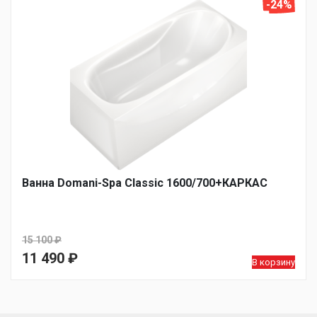
14
10
-24%
390 ₽.
990 ₽.
Ванна Domani-Spa Classic 1600/700+КАРКАС
15 100
₽
Первоначальная
11 490
₽
В корзину
цена
Текущая
составляла
цена: