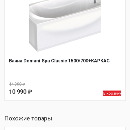
Ванна Domani-Spa Classic 1500/700+КАРКАС
14 390
₽
Первоначальная
10 990
₽
В корзину
цена
Текущая
составляла
цена:
14
10
Похожие товары
390 ₽.
990 ₽.