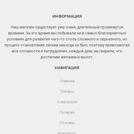
15
11
100 ₽.
490 ₽.
ИНФОРМАЦИЯ
Наш магазин существует уже очень длительный промежуток
времени. За это время мы побывали не в самых благоприятных
условиях для развития чего-то столь сложного и серьезного, но
процесс становления легким никогда не был, поэтому превозмогая
все сложности и затруднения, каждый день мы верили, что
достигнем желаемых высот.
НАВИГАЦИЯ
Главная
Товары
О магазине
Галерея
Отзывы
Контакты