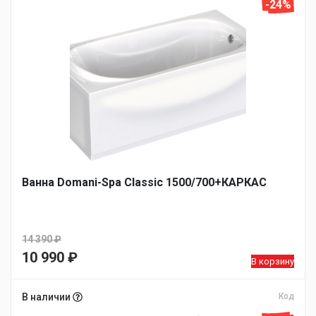
-24%
Ванна Domani-Spa Classic 1500/700+КАРКАС
14 390
₽
Первоначальная
10 990
₽
В корзину
цена
Текущая
составляла
цена:
В наличии
Код