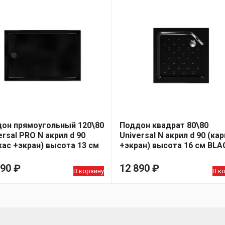
он прямоугольный 120\80
Поддон квадрат 80\80
ersal PRO N акрил d 90
Universal N акрил d 90 (ка
кас +экран) высота 13 см
+экран) высота 16 см BLA
CK
990
₽
12 890
₽
В корзину
В к