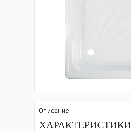
fijpawfioawjf
Описание
ХАРАКТЕРИСТИК