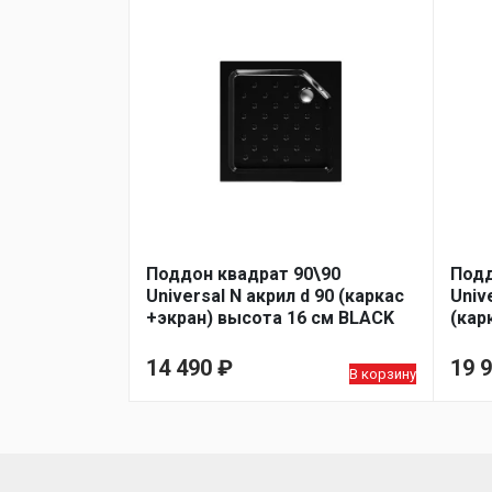
Поддон квадрат 90\90
Подд
Universal N акрил d 90 (каркас
Univ
+экран) высота 16 см BLACK
(кар
BLA
14 490
₽
19 
В корзину