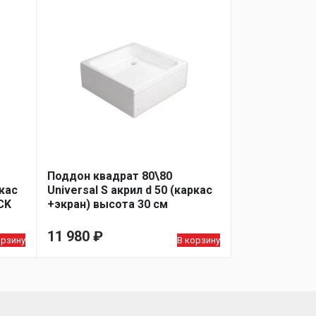
Поддон квадрат 80\80
ркас
Universal S акрил d 50 (каркас
CK
+экран) высота 30 см
11 980
₽
орзину
В корзину