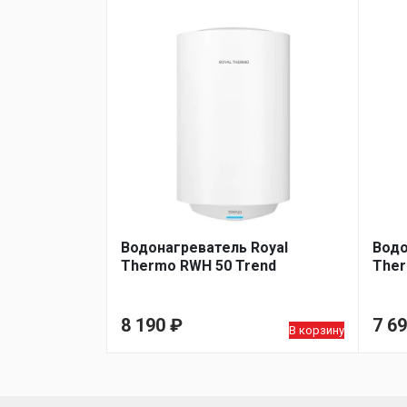
Водонагреватель Royal
Водо
Thermo RWH 50 Trend
Ther
8 190
₽
7 6
В корзину