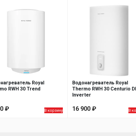
нагреватель Royal
Водонагреватель Royal
mo RWH 30 Trend
Thermo RWH 30 Centurio D
Inverter
90
₽
16 900
₽
В корзину
В к