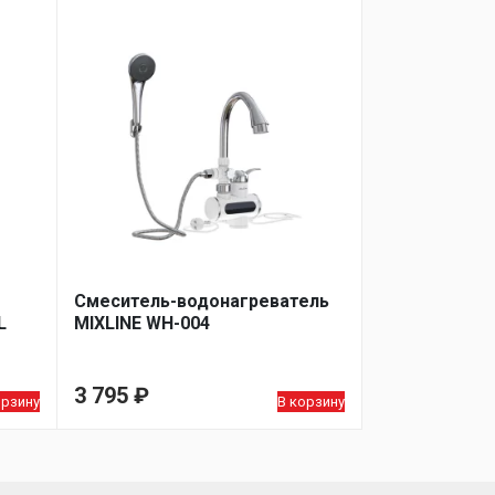
Смеситель-водонагреватель
L
MIXLINE WH-004
3 795
₽
орзину
В корзину