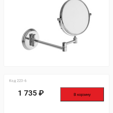
fijpawfioawjf
Код 223-6
1 735
₽
В корзину