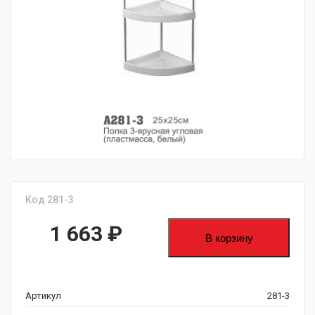
fijpawfioawjf
Код 281-3
1 663
₽
В корзину
Артикул
281-3