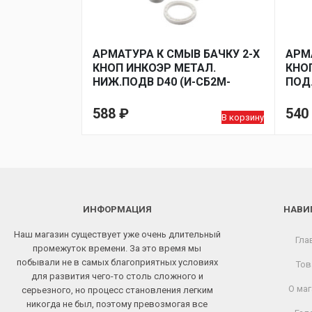
АРМАТУРА К СМЫВ БАЧКУ 2-Х
АРМ
КНОП ИНКОЭР МЕТАЛ.
КНОП
НИЖ.ПОДВ D40 (И-СБ2М-
ПОД.
НПРНРФ-АА-В)
СБКП
588
₽
540
В корзину
ИНФОРМАЦИЯ
НАВИ
Наш магазин существует уже очень длительный
Гла
промежуток времени. За это время мы
побывали не в самых благоприятных условиях
Тов
для развития чего-то столь сложного и
О маг
серьезного, но процесс становления легким
никогда не был, поэтому превозмогая все