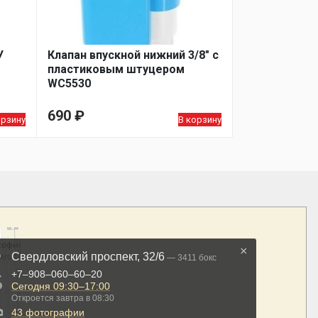
У
Клапан впускной нижний 3/8″ с
пластиковым штуцером
WC5530
690
₽
орзину
В корзину