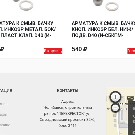
АТУРА К СМЫВ. БАЧКУ
АРМАТУРА К СМЫВ. БАЧК
. ИНКОЭР МЕТАЛ. БОК/
КНОП. ИНКОЭР БЕЛ. НИЖ/
ПЛАСТ.КЛАП. D40 (И-
ПОДВ. D40 (И-СБКПМ-
М-БПРН-А-В)
НПРНРФ-Б-В)
₽
540
₽
В корзину
В к
ГАЦИЯ
КОНТАКТЫ
Адрес:
вная
Челябинск, строительный
рынок "ПЕРЕКРЕСТОК" ул.
ары
Свердловский проспект 32/6,
азине
бокс 3411