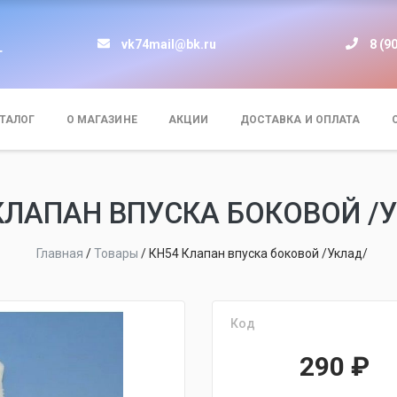
vk74mail@bk.ru
8 (9
т
ТАЛОГ
О МАГАЗИНЕ
АКЦИИ
ДОСТАВКА И ОПЛАТА
КЛАПАН ВПУСКА БОКОВОЙ /
Главная
/
Товары
/
КН54 Клапан впуска боковой /Уклад/
Код
290
₽