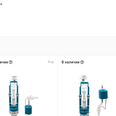
ы.
личии
Код
В наличии