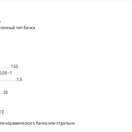
а
ленный тип бачка
…………..150
0,05–1
……………..1,5
….35
/2
ля керамического бачка или отдельно.