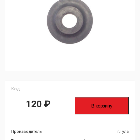
fijpawfioawjf
Код
120
₽
В корзину
Производитель
г.Тула