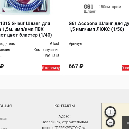
1315 G-lauf Шланг для
G61 Accoona Шланг для д
 1,5м. имп/имп ПВХ
1,5 имп/имп ЛЮКС (1/50)
ет цвет блистер (1/40)
водитель
G-lauf
Артикул
зделия
Комплетующие
ул
URG-1315
₽
667
₽
В корзину
В к
ГАЦИЯ
КОНТАКТЫ
Адрес:
вная
Челябинск, строительный
рынок "ПЕРЕКРЕСТОК" ул.
ары