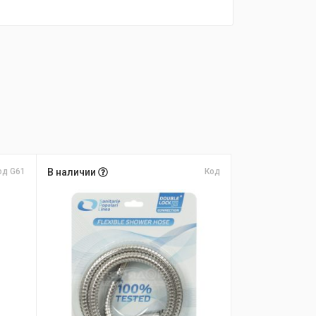
од G61
В наличии
Код