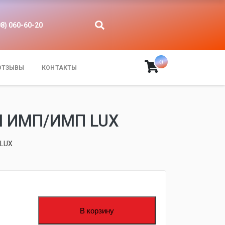
08) 060-60-20
0
ОТЗЫВЫ
КОНТАКТЫ
М ИМП/ИМП LUX
 LUX
В корзину