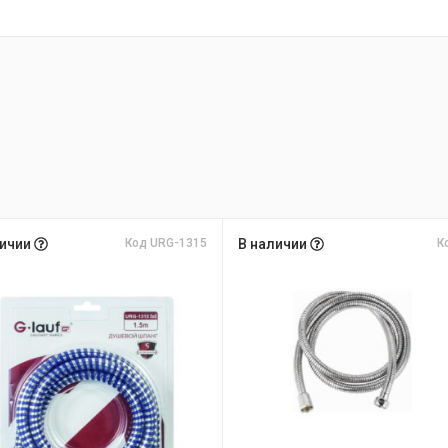
личии
Код URG-1315
В наличии
К