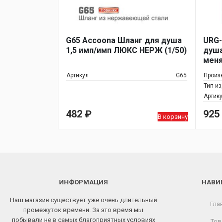
G65 Accoona Шланг для душа
URG-
1,5 имп/имп ЛЮКС НЕРЖ (1/50)
душа
меня
Артикул
G65
Произ
Тип и
Артик
482
₽
925
В корзину
ИНФОРМАЦИЯ
НАВИ
Наш магазин существует уже очень длительный
Гла
промежуток времени. За это время мы
побывали не в самых благоприятных условиях
Тов