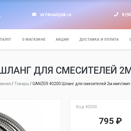
vk74mail@bk.ru
8 (9
т
ТАЛОГ
О МАГАЗИНЕ
АКЦИИ
ДОСТАВКА И ОПЛАТА
 ШЛАНГ ДЛЯ СМЕСИТЕЛЕЙ 2
авная
/
Товары
/
GANZER 40200 Шланг для смесителей 2м имп/имп
Код 40200
795
₽