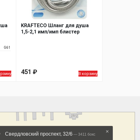
уша
KRAFTECO Шланг для душа
1,5-2,1 имп/имп блистер
G61
451
₽
орзину
В корзину