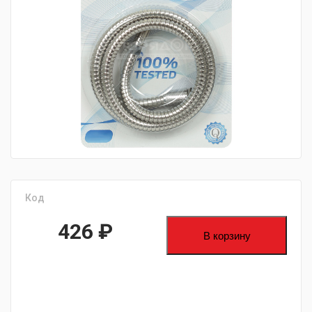
fijpawfioawjf
Код
426
₽
В корзину