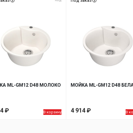
заказ
Код
Под заказ
КA ML-GM12 D48 МОЛОКО
МОЙКA ML-GM12 D48 БЕЛ
14
₽
4 914
₽
В корзину
В к