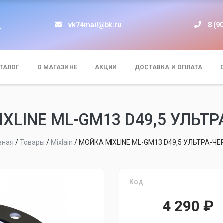
vk74mail@bk.ru
8 (9
т
ТАЛОГ
О МАГАЗИНЕ
АКЦИИ
ДОСТАВКА И ОПЛАТА
XLINE ML-GM13 D49,5 УЛЬТ
вная
/
Товары
/
Mixlain
/
МОЙКА MIXLINE ML-GM13 D49,5 УЛЬТРА-Ч
Код
4 290
₽