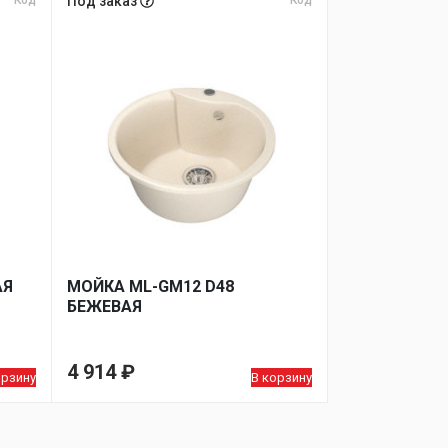
Код
Под заказ
Код
АЯ
МОЙКA ML-GM12 D48
БЕЖЕВАЯ
4 914
₽
орзину
В корзину