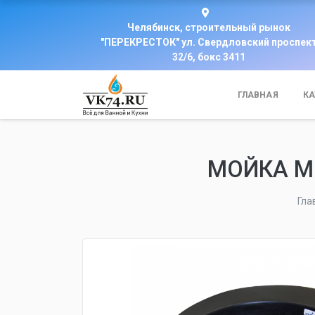
Челябинск, строительный рынок
"ПЕРЕКРЕСТОК" ул. Свердловский проспек
32/6, бокс 3411
ГЛАВНАЯ
КА
МОЙКА MI
Гла