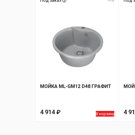
Под заказ
Код
Под 
МОЙКA ML-GM12 D48 ГРАФИТ
МОЙ
4 914
₽
4 9
В корзину