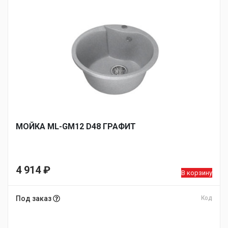
МОЙКA ML-GM12 D48 ГРАФИТ
4 914
₽
В корзину
Под заказ
Код