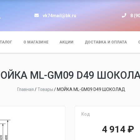
vk74mail@bk.ru
8 (9
т
ТАЛОГ
О МАГАЗИНЕ
АКЦИИ
ДОСТАВКА И ОПЛАТА
ОЙКA ML-GM09 D49 ШОКОЛ
Главная
/
Товары
/
МОЙКA ML-GM09 D49 ШОКОЛАД
Код
4 914
₽