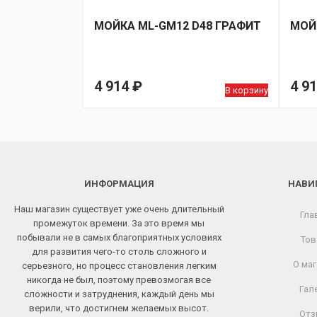
МОЙКA ML-GM12 D48 ГРАФИТ
МОЙ
4 914
₽
4 9
В корзину
ИНФОРМАЦИЯ
НАВИ
Наш магазин существует уже очень длительный
Гла
промежуток времени. За это время мы
побывали не в самых благоприятных условиях
Тов
для развития чего-то столь сложного и
О маг
серьезного, но процесс становления легким
никогда не был, поэтому превозмогая все
Гал
сложности и затруднения, каждый день мы
верили, что достигнем желаемых высот.
Отз