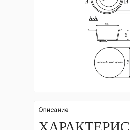
fijpawfioawjf
Описание
ХАРАКТЕРИ