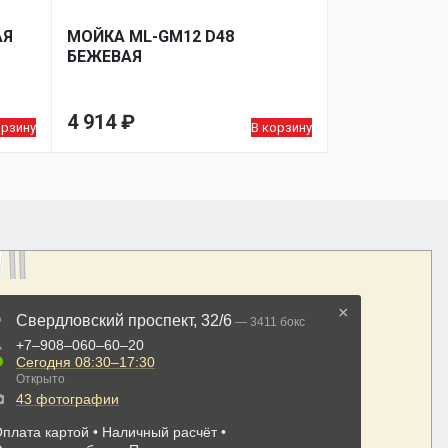
АЯ
МОЙКA ML-GM12 D48
БЕЖЕВАЯ
4 914
₽
орзину
В корзину