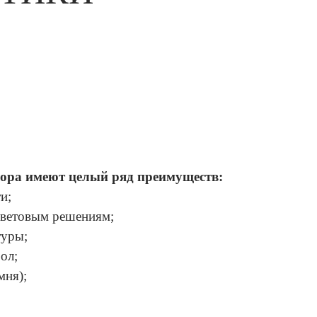
мора имеют целый ряд преимуществ:
и;
цветовым решениям;
туры;
ол;
мня);