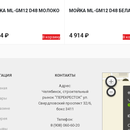
КA ML-GM12 D48 МОЛОКО
МОЙКA ML-GM12 D48 БЕЛ
14
₽
4 914
₽
В корзину
В к
ГАЦИЯ
КОНТАКТЫ
Адрес:
вная
Челябинск, строительный
рынок "ПЕРЕКРЕСТОК" ул.
ары
Свердловский проспект 32/6,
азине
бокс 3411
ерея
Телефон:
8 (908) 060-60-20
ывы