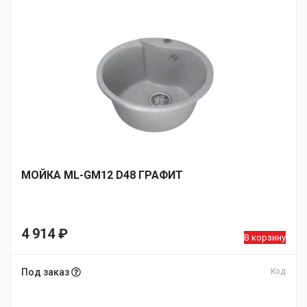
МОЙКA ML-GM12 D48 ГРАФИТ
4 914
₽
В корзину
Под заказ
Код