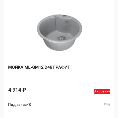
МОЙКA ML-GM12 D48 ГРАФИТ
4 914
₽
В корзину
Под заказ
Код