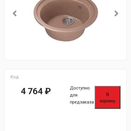
Код
Доступно
4 764
₽
В
для
корзину
предзаказа