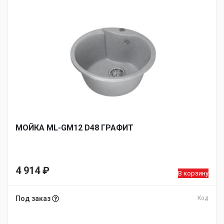
МОЙКA ML-GM12 D48 ГРАФИТ
4 914
₽
В корзину
Под заказ
Код