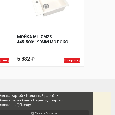
МОЙКА ML-GM28
445*500*190ММ МОЛОКО
5 882
₽
орзину
В корзину