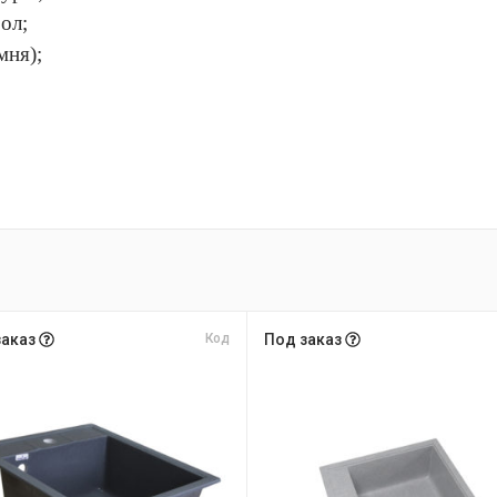
ол;
мня);
заказ
Код
Под заказ