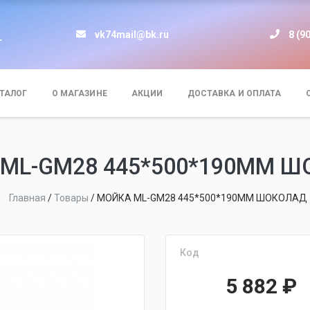
vk74mail@bk.ru
8 (9
т
ТАЛОГ
О МАГАЗИНЕ
АКЦИИ
ДОСТАВКА И ОПЛАТА
ML-GM28 445*500*190ММ 
Главная
/
Товары
/
МОЙКА ML-GM28 445*500*190ММ ШОКОЛАД
Код
5 882
₽