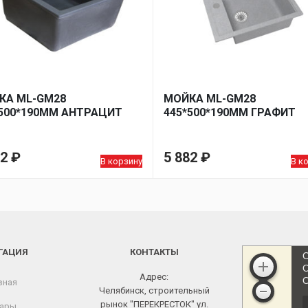
КА ML-GM28
МОЙКА ML-GM28
*500*190ММ АНТРАЦИТ
445*500*190ММ ГРАФИТ
82
₽
5 882
₽
В корзину
В к
ГАЦИЯ
КОНТАКТЫ
Адрес:
вная
Челябинск, строительный
рынок "ПЕРЕКРЕСТОК" ул.
ары