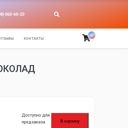
08) 060-60-20
0
ОТЗЫВЫ
КОНТАКТЫ
ШОКОЛАД
fijpawfioawjf
Доступно для
В корзину
предзаказа