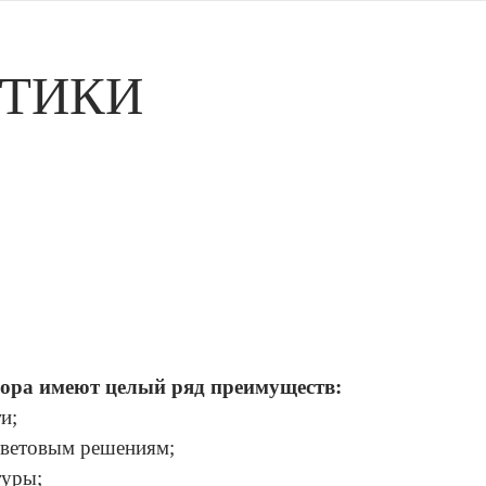
СТИКИ
мора имеют целый ряд преимуществ:
и;
цветовым решениям;
туры;