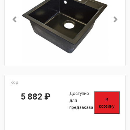
Код
Доступно
5 882
₽
В
для
корзину
предзаказа