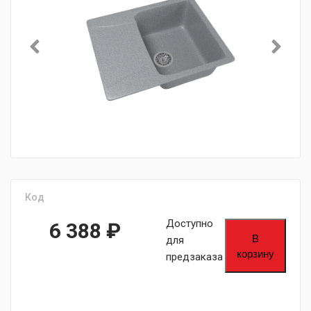
Код
Доступно
6 388
₽
В
для
корзину
предзаказа