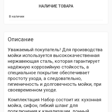
составляла
цена:
НАЛИЧИЕ ТОВАРА
8
7
В наличии
277 ₽.
990 ₽.
Описание
Уважаемый покупатель! Для производства
мойки используется высококачественная
нержавеющая сталь, которая гарантирует
надёжную коррозийную стойкость, а
специальное покрытие обеспечивает
простоту ухода, а следовательно,
гигиеничность и долговечность мойки, при
своевременном уходе.
Комплектация Набор состоит из: кухонная
мойка, сифон, гибкий шланг для
подключения к канализации, донный