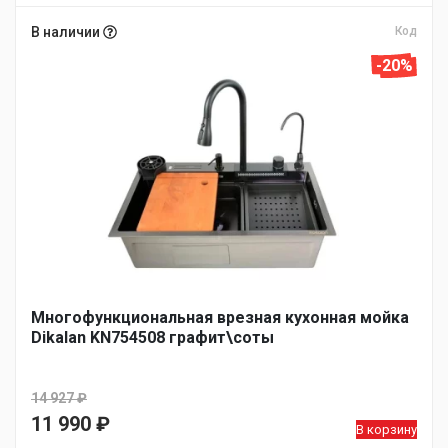
В наличии
Код
-20%
Многофункциональная врезная кухонная мойка
Dikalan KN754508 графит\соты
14 927
₽
Первоначальная
11 990
₽
В корзину