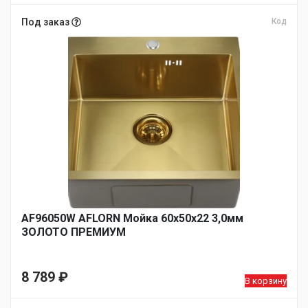
цена
Текущая
составляла
цена:
Под заказ
Код
14
11
927 ₽.
990 ₽.
AF96050W AFLORN Мойка 60х50х22 3,0мм
ЗОЛОТО ПРЕМИУМ
8 789
₽
В корзину