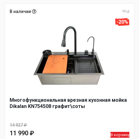
В наличии
Код
-20%
Многофункциональная врезная кухонная мойка
Dikalan KN754508 графит\соты
14 927
₽
Первоначальная
11 990
₽
В корзину