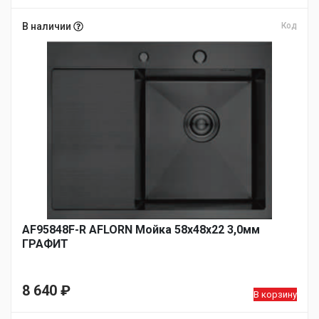
цена
Текущая
составляла
цена:
В наличии
Код
14
11
927 ₽.
990 ₽.
AF95848F-R AFLORN Мойка 58х48х22 3,0мм
ГРАФИТ
8 640
₽
В корзину