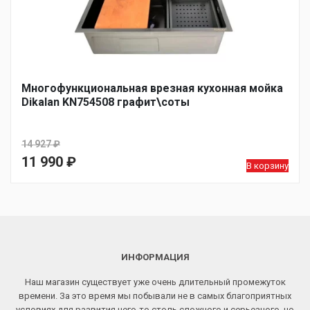
Многофункциональная врезная кухонная мойка
Dikalan KN754508 графит\соты
14 927
₽
Первоначальная
11 990
₽
В корзину
цена
Текущая
составляла
цена:
14
11
927 ₽.
990 ₽.
ИНФОРМАЦИЯ
Наш магазин существует уже очень длительный промежуток
времени. За это время мы побывали не в самых благоприятных
условиях для развития чего-то столь сложного и серьезного, но