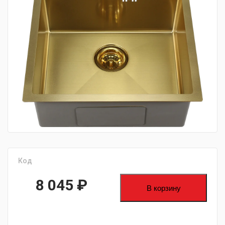
fijpawfioawjf
Код
8 045
₽
В корзину