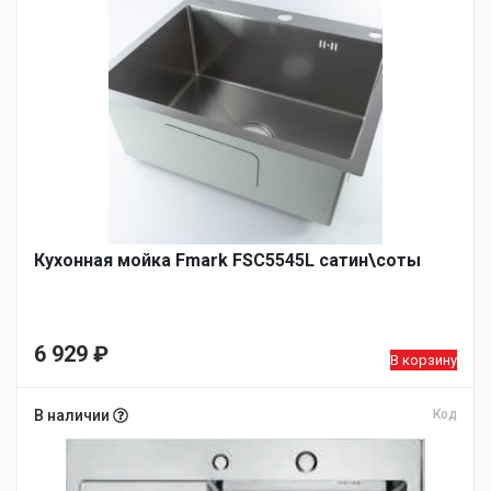
305 ₽.
000 ₽.
Кухонная мойка Fmark FSC5545L сатин\соты
6 929
₽
В корзину
В наличии
Код