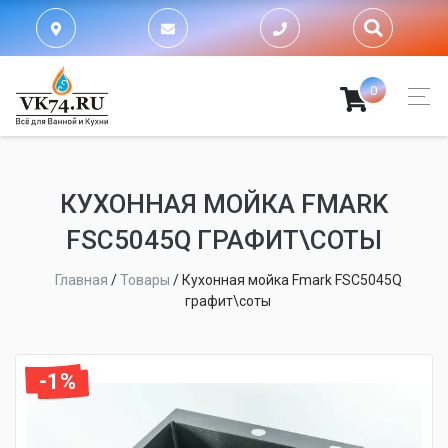
0
КУХОННАЯ МОЙКА FMARK
FSC5045Q ГРАФИТ\СОТЫ
Главная
/
Товары
/
Кухонная мойка Fmark FSC5045Q
графит\соты
-1%