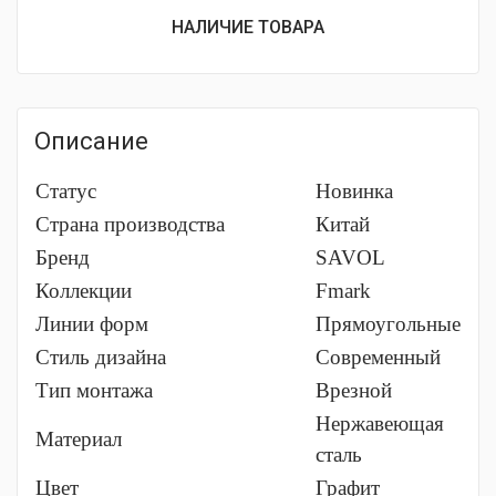
составляла
цена:
НАЛИЧИЕ ТОВАРА
7
7
626 ₽.
550 ₽.
Описание
Статус
Новинка
Страна производства
Китай
Бренд
SAVOL
Коллекции
Fmark
Линии форм
Прямоугольные
Стиль дизайна
Современный
Тип монтажа
Врезной
Нержавеющая
Материал
сталь
Цвет
Графит