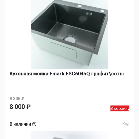
Кухонная мойка Fmark FSC6045Q графит\соты
8 305
₽
Первоначальная
8 000
₽
В корзину
цена
Текущая
составляла
цена:
В наличии
Код
8
8