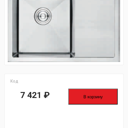
fijpawfioawjf
Код
7 421
₽
В корзину