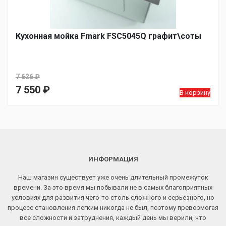
Кухонная мойка Fmark FSC5045Q графит\соты
7 626
₽
Первоначальная
7 550
₽
В корзину
цена
Текущая
составляла
цена:
7
7
626 ₽.
550 ₽.
ИНФОРМАЦИЯ
Наш магазин существует уже очень длительный промежуток
времени. За это время мы побывали не в самых благоприятных
условиях для развития чего-то столь сложного и серьезного, но
процесс становления легким никогда не был, поэтому превозмогая
все сложности и затруднения, каждый день мы верили, что