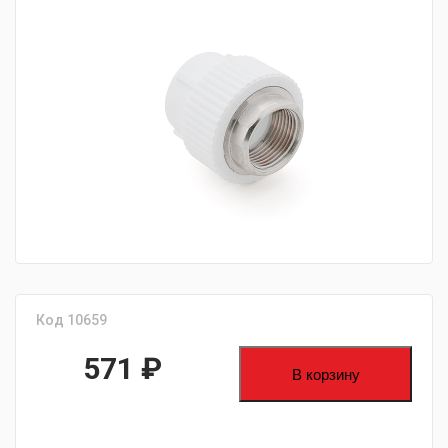
fijpawfioawjf
Код 10659
571
₽
В корзину