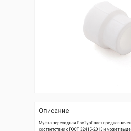
fijpawfioawjf
Описание
Муфта переходная РосТурПласт предназначена
соответствии с ГОСТ 32415-2013 и может выде