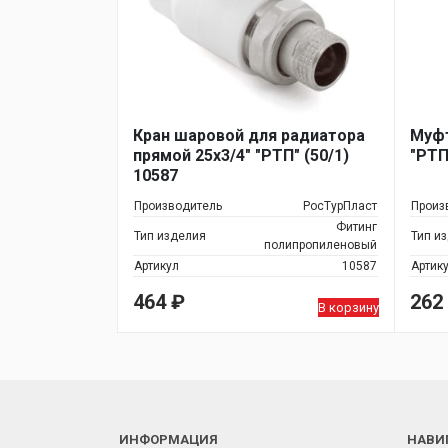
Кран шаровой для радиатора
Муфт
прямой 25х3/4" "РТП" (50/1)
"РТП
10587
Производитель
РосТурПласт
Произ
Фитинг
Тип изделия
Тип и
полипропиленовый
Артикул
10587
Артик
464
₽
262
В корзину
ИНФОРМАЦИЯ
НАВИ