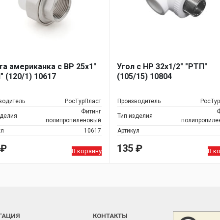
а американка с ВР 25х1"
Угол с НР 32х1/2" "РТП"
" (120/1) 10617
(105/15) 10804
водитель
РосТурПласт
Производитель
РосТу
Фитинг
Ф
зделия
Тип изделия
полипропиленовый
полипропиле
ул
10617
Артикул
₽
135
₽
В корзину
В к
ГАЦИЯ
КОНТАКТЫ