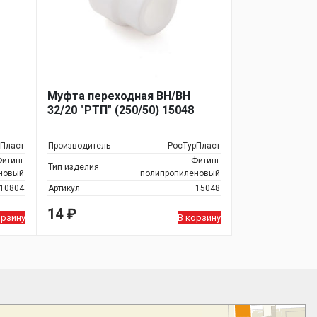
Муфта переходная ВН/ВН
32/20 "РТП" (250/50) 15048
рПласт
Производитель
РосТурПласт
итинг
Фитинг
Тип изделия
новый
полипропиленовый
10804
Артикул
15048
14
₽
орзину
В корзину