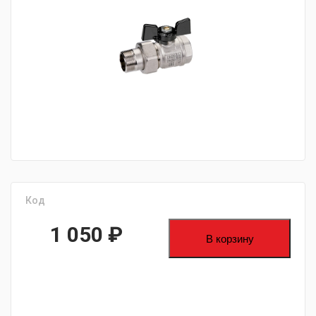
fijpawfioawjf
Код
1 050
₽
В корзину